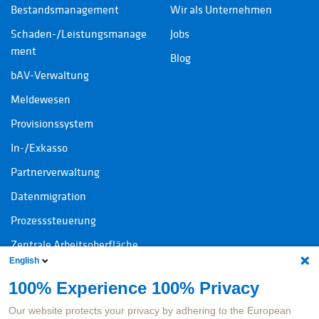
Bestandsmanagement
Wir als Unternehmen
Schaden-/Leistungsmanage
Jobs
ment
Blog
bAV-Verwaltung
Meldewesen
Provisionssystem
In-/Exkasso
Partnerverwaltung
Datenmigration
Prozesssteuerung
Zentrale Arbeitsoberfläche
English
100% Experience 100% Privacy
Kontakt
Rechtliche Informationen
Our website protects your privacy by adhering to the European
Ansprechpersonen Produkte
Impressum