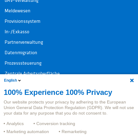
bAV-Verwaltung
Meldewesen
Provisionssystem
In-/Exkasso
Partnerverwaltung
Datenmigration
Prozesssteuerung
Zentrale Arbeitsoberfläche
English
100% Experience 100% Privacy
Kontakt
Rechtliche Informationen
Our website protects your privacy by adhering to the European
Ansprechpersonen Produkte
Impressum
Union General Data Protection Regulation (GDPR). We will not use
your data for any purpose that you do not consent to.
Ansprechpersonen Jobs
Datenschutz
Analytics
Conversion tracking
Hinweisgeberportal
Marketing automation
Remarketing