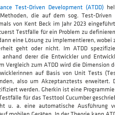
tance Test-Driven Development (ATDD)
hel
r Methoden, die auf dem sog. Test-Driven
tmals von Kent Beck im Jahr 2023 eingeführt
 zuerst Testfälle für ein Problem zu definiere
ann eine Lösung zu implementieren, wobei z
rheit geht oder nicht. Im ATDD spezifizi
, anhand derer die Entwickler und Entwick
Im Vergleich zum ATDD wird die Dimension d
wicklerinnen auf Basis von Unit Tests (Tes
nden, also um Akzeptanztests erweitert. 
ifiziert werden. Gherkin ist eine Programmie
stfälle für das Testtool Cucumber geschri
ht u. a. eine automatische Ausführung v
auf mobilen Geräten. In der Theorie kann AT