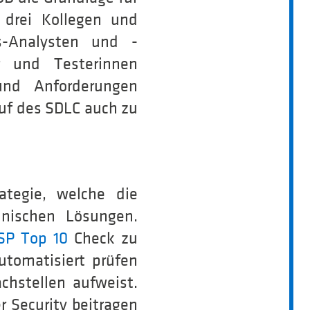
 drei Kollegen und
s-Analysten und -
r und Testerinnen
und Anforderungen
auf des SDLC auch zu
tegie, welche die
hnischen Lösungen.
P Top 10
Check zu
utomatisiert prüfen
hstellen aufweist.
r Security beitragen