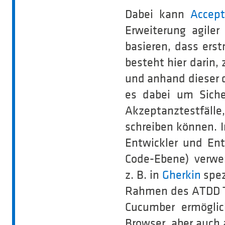
Dabei kann
Accep
Erweiterung agile
basieren, dass ers
besteht hier darin,
und anhand dieser d
es dabei um Siche
Akzeptanztestfälle
schreiben können. 
Entwickler und Ent
Code-Ebene) verwe
z. B. in
Gherkin
spez
Rahmen des ATDD Te
Cucumber ermöglic
Browser, aber auch 