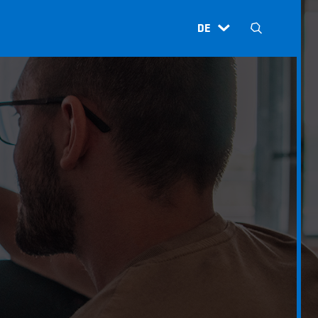
DE
H
N