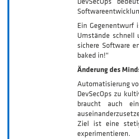
DevSecOps bedeute
Softwareentwicklung
Ein Gegenentwurf is
Umstände schnell u
sichere Software e
baked in!“
Änderung des Mind
Automatisierung von
DevSecOps zu kultiv
braucht auch ei
auseinanderzusetze
Ziel ist eine ste
experimentieren.