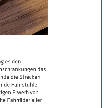
ng es den
inschränkungen das
ende die Strecken
ende Fahrstühle
tigen Erwerb von
he Fahrräder aller