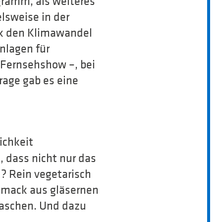
gramm, als weiteres
lsweise in der
ck den Klimawandel
nlagen für
n Fernsehshow –, bei
rage gab es eine
ichkeit
, dass nicht nur das
? Rein vegetarisch
hmack aus gläsernen
laschen. Und dazu