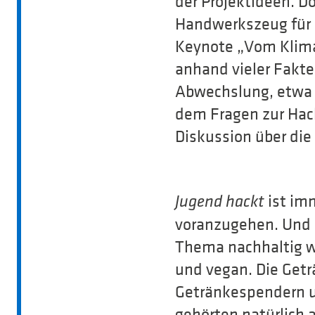
der Projektideen. D
Handwerkszeug für d
Keynote „Vom Klima
anhand vieler Fakte
Abwechslung, etwa e
dem Fragen zur Hack
Diskussion über die
ist im
Jugend hackt
voranzugehen. Und s
Thema nachhaltig w
und vegan. Die Get
Getränkespendern u