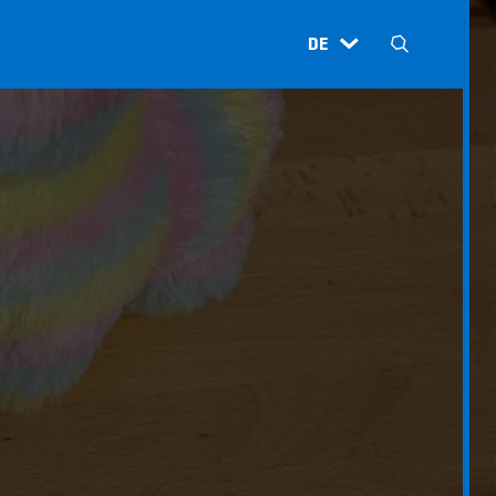
DE
H
N