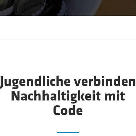
Jugend­liche ver­bin­de
Nach­haltig­keit mit
Code