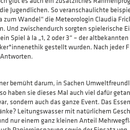
och gibt es auch ein zusätzliches Rahmenpro
ie Jugendlichen. So veranschaulichte beispie
 zum Wandel“ die Meteorologin Claudia Fri
n. Und zwischendurch sorgten spielerische Ei
in Spiel à la „1, 2 oder 3“ – der altbekannte
er*innenethik gestellt wurden. Nach jeder F
 Antworten.
mer bemüht darum, in Sachen Umweltfreundl
o haben sie dieses Mal auch viel dafür getan
ar, sondern auch das ganze Event. Das Essen
ränke? Leitungswasser mit natürlichem Gesc
nd nur einem ganz kleinen Anteil Mehrwegf