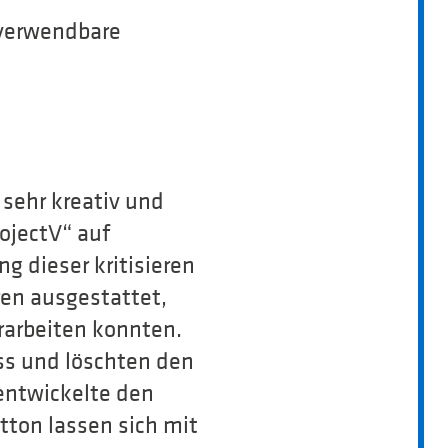
 verwendbare
sehr kreativ und
rojectV“ auf
g dieser kritisieren
ren ausgestattet,
rarbeiten konnten.
ss und löschten den
entwickelte den
ton lassen sich mit