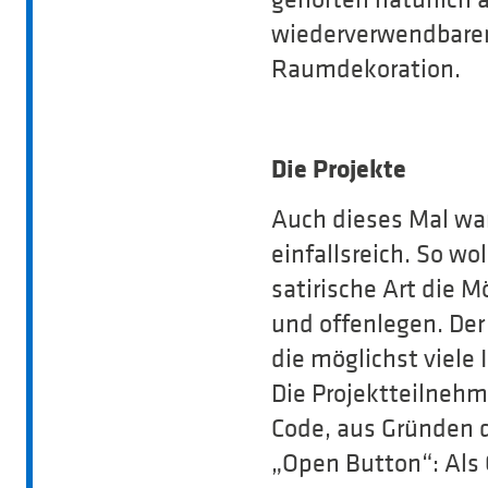
gehörten natürlich 
wiederverwendbaren
Raumdekoration.
Die Projekte
Auch dieses Mal war
einfallsreich. So w
satirische Art die 
und offenlegen. Der
die möglichst viel
Die Projektteilneh
Code, aus Gründen 
„Open Button“: Als