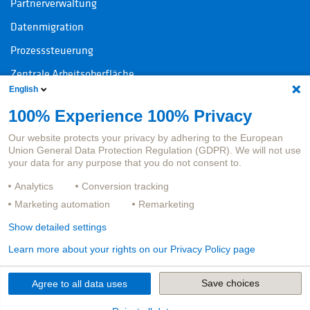
Partnerverwaltung
Datenmigration
Prozesssteuerung
Zentrale Arbeitsoberfläche
English
100% Experience 100% Privacy
Kontakt
Rechtliche Informationen
Our website protects your privacy by adhering to the European
Ansprechpersonen Produkte
Impressum
Union General Data Protection Regulation (GDPR). We will not use
your data for any purpose that you do not consent to.
Ansprechpersonen Jobs
Datenschutz
Analytics
Conversion tracking
Hinweisgeberportal
Marketing automation
Remarketing
Show detailed settings
Learn more about your rights on our Privacy Policy page
Save choices
Agree to all data uses