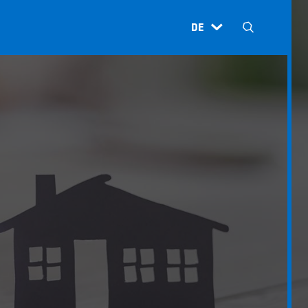
DE
H
N