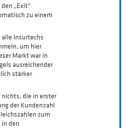
den „Exit“
tomatisch zu einem
 alle Insurtechs
ummeln, um hier
eser Markt war in
gels ausreichender
ich stärker
ichts, die in erster
lung der Kundenzahl
rgleichszahlen zum
 in den