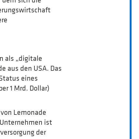
n dem sich die
erungswirtschaft
ere
 als „digitale
de aus den USA. Das
Status eines
r 1 Mrd. Dollar)
xt von Lemonade
s Unternehmen ist
rversorgung der