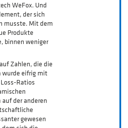
urtech WeFox. Und
lement, der sich
en musste. Mit dem
eue Produkte
e, binnen weniger
uf Zahlen, die die
 wurde eifrig mit
 Loss-Ratios
namischen
 auf der anderen
tschaftliche
essanter gewesen