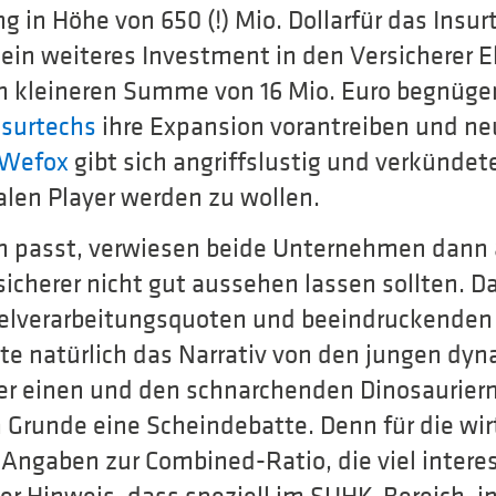
g in Höhe von 650 (!) Mio. Dollarfür das Ins
ein weiteres Investment in den Versicherer E
ich kleineren Summe von 16 Mio. Euro begnüg
nsurtechs
ihre Expansion vorantreiben und n
Wefox
gibt sich angriffslustig und verkündet
alen Player werden zu wollen.
n passt, verwiesen beide Unternehmen dann a
sicherer nicht gut aussehen lassen sollten. Da
lverarbeitungsquoten und beeindruckenden
nte natürlich das Narrativ von den jungen dy
r einen und den schnarchenden Dinosauriern
m Grunde eine Scheindebatte. Denn für die wir
 Angaben zur Combined-Ratio, die viel inter