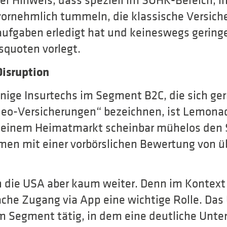
er Hinweis, dass speziell im SUHK-Bereich, i
vornehmlich tummeln, die klassische Versich
aufgaben erledigt hat und keineswegs gering
squoten vorlegt.
Disruption
nige Insurtechs im Segment B2C, die sich gern
„Neo-Versicherungen“ bezeichnen, ist Lemona
n seinem Heimatmarkt scheinbar mühelos den 
en mit einer vorbörslichen Bewertung von übe
 in die USA aber kaum weiter. Denn im Konte
fache Zugang via App eine wichtige Rolle. Da
m Segment tätig, in dem eine deutliche Unte