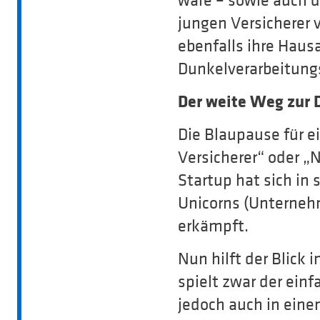
wäre – sowie auch d
jungen Versicherer 
ebenfalls ihre Haus
Dunkelverarbeitung
Der weite Weg zur 
Die Blaupause für ei
Versicherer“ oder 
Startup hat sich i
Unicorns (Unternehm
erkämpft.
Nun hilft der Blick
spielt zwar der ein
jedoch auch in eine