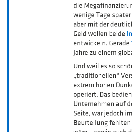
die Megafinanzierun
wenige Tage später 
aber mit der deutl
Geld wollen beide
I
entwickeln. Gerade
Jahre zu einem glob
Und weil es so schö
„traditionellen“ Ver
extrem hohen Dunke
operiert. Das bedie
Unternehmen auf de
Seite, war jedoch i
Beurteilung fehlten