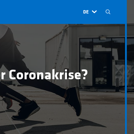
DE
H
N
r Coronakrise?