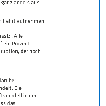
 ganz anders aus,
ch Fahrt aufnehmen.
st: „Alle
 ein Prozent
sruption, der noch
darüber
delt. Die
tsmodell in der
ass das