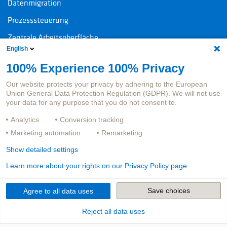
Datenmigration
Prozesssteuerung
Zentrale Arbeitsoberfläche
English
100% Experience 100% Privacy
Kontakt
Rechtliche Informationen
Our website protects your privacy by adhering to the European
Ansprechpersonen Produkte
Impressum
Union General Data Protection Regulation (GDPR). We will not use
your data for any purpose that you do not consent to.
Ansprechpersonen Jobs
Datenschutz
Analytics
Conversion tracking
Hinweisgeberportal
Marketing automation
Remarketing
Show detailed settings
Learn more about your rights on our Privacy Policy page
Save choices
Agree to all data uses
Reject all data uses
©
2026
adesso insurance solutions