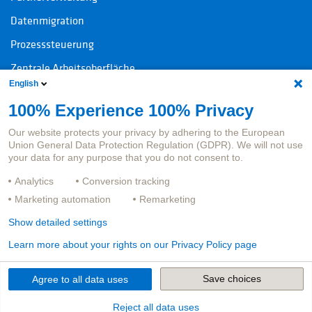
Datenmigration
Prozesssteuerung
Zentrale Arbeitsoberfläche
English
100% Experience 100% Privacy
Kontakt
Rechtliche Informationen
Our website protects your privacy by adhering to the European
Ansprechpersonen Produkte
Impressum
Union General Data Protection Regulation (GDPR). We will not use
your data for any purpose that you do not consent to.
Ansprechpersonen Jobs
Datenschutz
Analytics
Conversion tracking
Hinweisgeberportal
Marketing automation
Remarketing
Show detailed settings
Learn more about your rights on our Privacy Policy page
Save choices
Agree to all data uses
Reject all data uses
©
2026
adesso insurance solutions